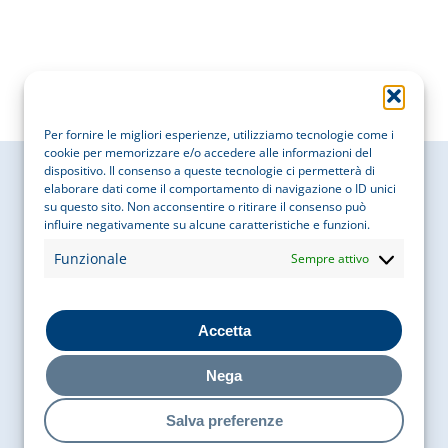
Per fornire le migliori esperienze, utilizziamo tecnologie come i
cookie per memorizzare e/o accedere alle informazioni del
dispositivo. Il consenso a queste tecnologie ci permetterà di
elaborare dati come il comportamento di navigazione o ID unici
su questo sito. Non acconsentire o ritirare il consenso può
influire negativamente su alcune caratteristiche e funzioni.
Cobaty Italia
Funzionale
Sempre attivo
Via Bigli 15, 20121, Milano
Accetta
P. IVA
05755050969
Nega
COD. FISCALE
97087610156
Salva preferenze
Contatti