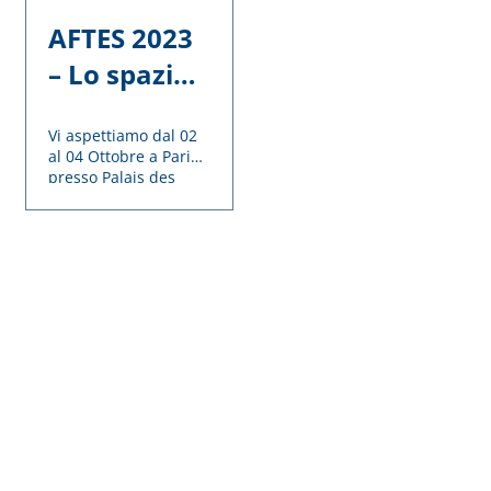
AFTES 2023
– Lo spazio
sotterraneo
Vi aspettiamo dal 02
al centro
al 04 Ottobre a Parigi
delle
presso Palais des
Congrès di Porte
transizioni
Maillot