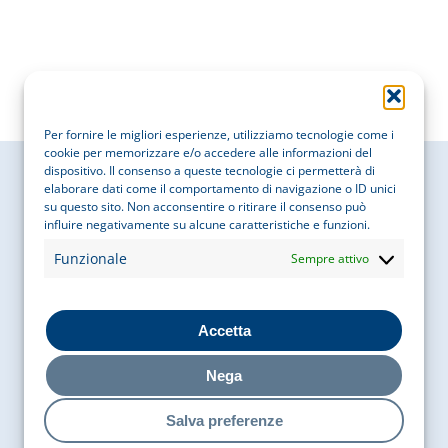
Per fornire le migliori esperienze, utilizziamo tecnologie come i
cookie per memorizzare e/o accedere alle informazioni del
dispositivo. Il consenso a queste tecnologie ci permetterà di
elaborare dati come il comportamento di navigazione o ID unici
su questo sito. Non acconsentire o ritirare il consenso può
influire negativamente su alcune caratteristiche e funzioni.
Cobaty Italia
Funzionale
Sempre attivo
Via Bigli 15, 20121, Milano
Accetta
P. IVA
05755050969
Nega
COD. FISCALE
97087610156
Salva preferenze
Contatti