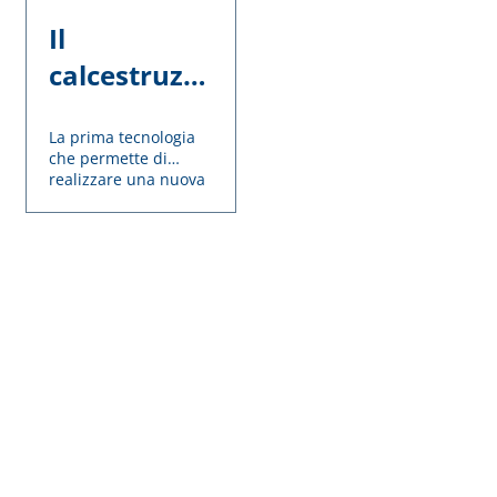
Il
calcestruzzo
di nuova
La prima tecnologia
generazione
che permette di
realizzare una nuova
classe di calcestruzzi
ad alte prestazioni,
basso impatto
ambientale e
massima durabilità.