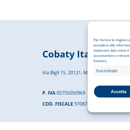
Per fornire le miglior
accedere alle informazi
Cobaty Italia
elaborare dati come il
acconsentire o ritirare
funzioni.
Funzionale
Via Bigli 15, 20121, Milano
Accetta
P. IVA
05755050969
COD. FISCALE
97087610156