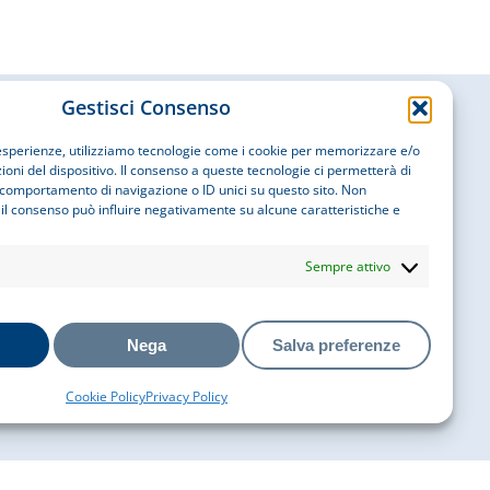
Gestisci Consenso
i esperienze, utilizziamo tecnologie come i cookie per memorizzare e/o
oni del dispositivo. Il consenso a queste tecnologie ci permetterà di
Contatti
 comportamento di navigazione o ID unici su questo sito. Non
 il consenso può influire negativamente su alcune caratteristiche e
Sempre attivo
EMAIL
info@cobatyitalia.it
Nega
Salva preferenze
Seguici su
Cookie Policy
Privacy Policy