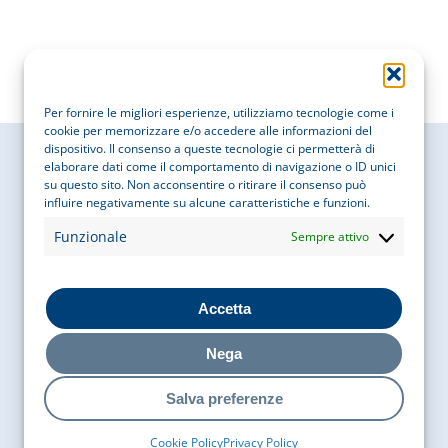
Per fornire le migliori esperienze, utilizziamo tecnologie come i
cookie per memorizzare e/o accedere alle informazioni del
dispositivo. Il consenso a queste tecnologie ci permetterà di
elaborare dati come il comportamento di navigazione o ID unici
su questo sito. Non acconsentire o ritirare il consenso può
influire negativamente su alcune caratteristiche e funzioni.
Cobaty Italia
Funzionale
Sempre attivo
Via Bigli 15, 20121, Milano
Accetta
Nega
P. IVA
05755050969
COD. FISCALE
97087610156
Salva preferenze
Contatti
Cookie Policy
Privacy Policy