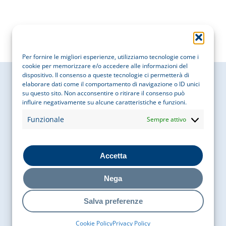
Per fornire le migliori esperienze, utilizziamo tecnologie come i
cookie per memorizzare e/o accedere alle informazioni del
dispositivo. Il consenso a queste tecnologie ci permetterà di
elaborare dati come il comportamento di navigazione o ID unici
su questo sito. Non acconsentire o ritirare il consenso può
influire negativamente su alcune caratteristiche e funzioni.
Cobaty Italia
Funzionale
Sempre attivo
Via Bigli 15, 20121, Milano
Accetta
Nega
P. IVA
05755050969
COD. FISCALE
97087610156
Salva preferenze
Contatti
Cookie Policy
Privacy Policy