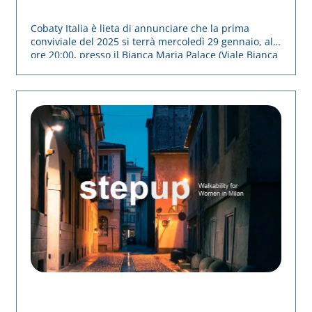
Cobaty Italia: Appuntamento
Cobaty Italia è lieta di annunciare che la prima
per Mercoledì 29 Gennaio
conviviale del 2025 si terrà mercoledì 29 gennaio, alle
2025
ore 20:00, presso il Bianca Maria Palace (Viale Bianca
Maria, 4 – Milano). L’incontro rappresenta
un’occasione importante per sostenere la crescita e
tracciare le future prospettive dell’associazione.