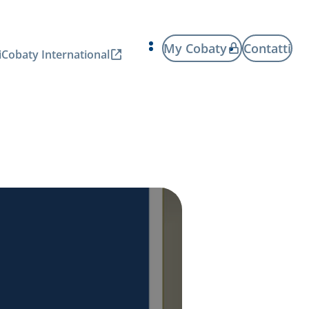
My Cobaty
Contatti
i
Cobaty International