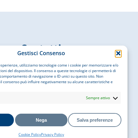
Contatti
Gestisci Consenso
i esperienze, utilizziamo tecnologie come i cookie per memorizzare e/o
EMAIL
info@cobatyitalia.it
oni del dispositivo. Il consenso a queste tecnologie ci permetterà di
 comportamento di navigazione o ID unici su questo sito. Non
 il consenso può influire negativamente su alcune caratteristiche e
Seguici su
Sempre attivo
Nega
Salva preferenze
Cookie Policy
Privacy Policy
appa del sito