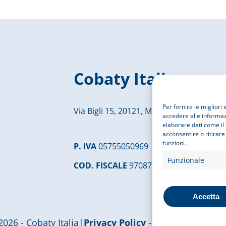
Cobaty Italia
Per fornire le miglior
Via Bigli 15, 20121, Milano
accedere alle informazi
elaborare dati come il
acconsentire o ritirare
funzioni.
P. IVA
05755050969
Funzionale
COD. FISCALE
97087610156
Accetta
026 - Cobaty Italia
|
Privacy Policy
-
Cookie Policy
|
M