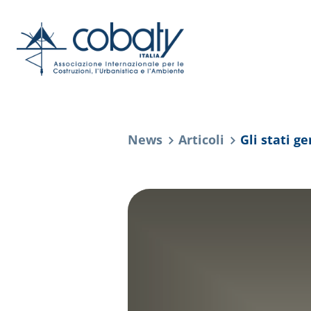
News
Articoli
Gli stati ge