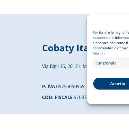
Per fornire le miglior
accedere alle informazi
elaborare dati come il
Cobaty Italia
acconsentire o ritirare
funzioni.
Funzionale
Via Bigli 15, 20121, Milano
Accetta
P. IVA
05755050969
COD. FISCALE
97087610156