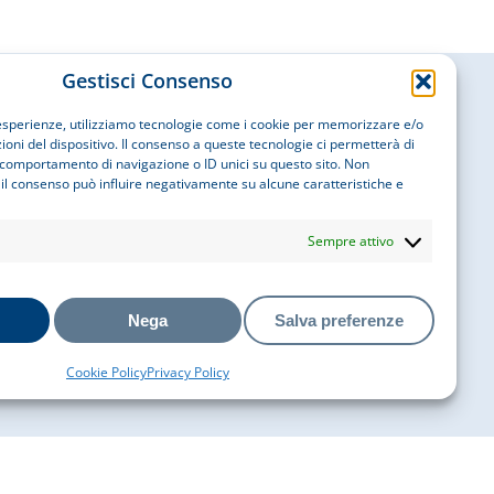
Gestisci Consenso
i esperienze, utilizziamo tecnologie come i cookie per memorizzare e/o
oni del dispositivo. Il consenso a queste tecnologie ci permetterà di
 comportamento di navigazione o ID unici su questo sito. Non
Contatti
 il consenso può influire negativamente su alcune caratteristiche e
Sempre attivo
EMAIL
info@cobatyitalia.it
Nega
Salva preferenze
Seguici su
Cookie Policy
Privacy Policy