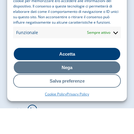
cookie per memorizzare e/o accedere alle informazioni del
dispositivo. Il consenso a queste tecnologie ci permetterà di
Cobaty Italia
elaborare dati come il comportamento di navigazione o ID unici
su questo sito. Non acconsentire o ritirare il consenso può
influire negativamente su alcune caratteristiche e funzioni.
Via Bigli 15, 20121, Milano
Funzionale
Sempre attivo
P. IVA
05755050969
Accetta
COD. FISCALE
97087610156
Nega
Contatti
Salva preferenze
EMAIL
info@cobatyitalia.it
Cookie Policy
Privacy Policy
Seguici su