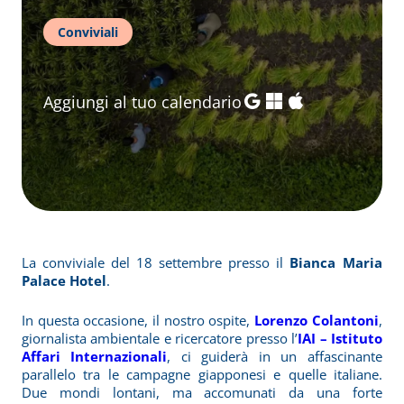
Conviviali
Aggiungi al tuo calendario
La conviviale del 18 settembre presso il
Bianca Maria
Palace Hotel
.
In questa occasione, il nostro ospite,
Lorenzo Colantoni
,
giornalista ambientale e ricercatore presso l’
IAI – Istituto
Affari Internazionali
, ci guiderà in un affascinante
parallelo tra le campagne giapponesi e quelle italiane.
Due mondi lontani, ma accomunati da una forte