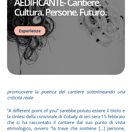
AEDIFICANTE- Cantiere.
Cultura. Persone. Futuro.
Esperienze
promuovere la poetica del cantiere sottolineando una
criticità reale
“A different point of you” sarebbe potuto essere il titolo e
la sintesi della conviviale di Cobaty di ieri sera 15 febbraio
che ci ha raccontato il cantiere dal suo punto di vista
etimologico, ovvero “la trave che sostiene […] persone,