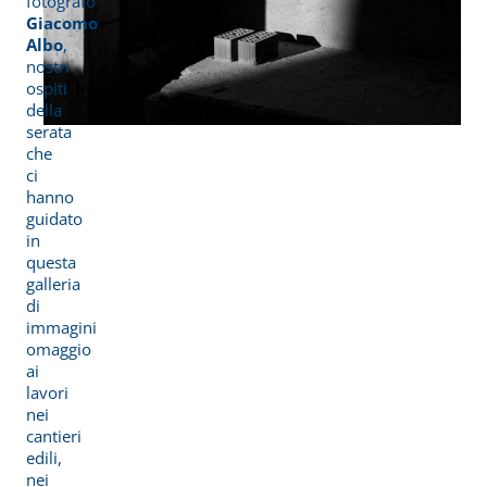
fotografo
Giacomo
Albo
,
nostri
ospiti
della
serata
che
ci
hanno
guidato
in
questa
galleria
di
immagini
omaggio
ai
lavori
nei
cantieri
edili,
nei